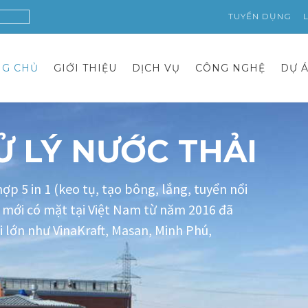
TUYỂN DỤNG
NG CHỦ
GIỚI THIỆU
DỊCH VỤ
CÔNG NGHỆ
DỰ 
 LÝ NƯỚC THẢI
ợp 5 in 1 (keo tụ, tạo bông, lắng, tuyển nổi
n mới có mặt tại Việt Nam từ năm 2016 đã
i lớn như VinaKraft, Masan, Minh Phú,