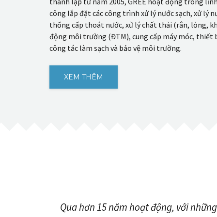
thành lập từ năm 2005, GREE hoạt động trong lĩnh v
công lắp đặt các công trình xử lý nước sạch, xử lý nư
thống cấp thoát nước, xử lý chất thải (rắn, lỏng, kh
động môi trường (ĐTM), cung cấp máy móc, thiết 
công tác làm sạch và bảo vệ môi trường.
XEM THÊM
Qua hơn 15 năm hoạt động, với những c