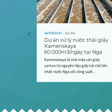
|
16/09/2021
DỰ ÁN
Dự án xử lý nước thải giấy
xử lý
Kamenskaya
ng suất
60.000m3/ngày tại Nga
Kamenskaya là nhà máy sản giấy
 19, thiết bị
carton từ nguyên liệu giấy tái chế lớn
ụ, tạo...
nhất nước Nga với công suất...