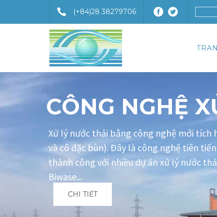
(+84)28 38279706
TRA
CÔNG NGHỆ XỬ
Xử lý nước thải bằng công nghệ mới tích h
và cô đặc bùn). Đây là công nghệ tiên tiế
thành công với nhiều dự án xử lý nước thả
Biwase...
CHI TIẾT