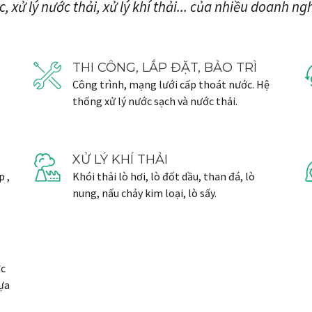
, xử lý nước thải, xử lý khí thải... của nhiều doanh ng
THI CÔNG, LẮP ĐẶT, BẢO TRÌ
Công trình, mạng lưới cấp thoát nước. Hệ
thống xử lý nước sạch và nước thải.
XỬ LÝ KHÍ THẢI
p ,
Khói thải lò hơi, lò đốt dầu, than đá, lò
,
nung, nấu chảy kim loại, lò sấy.
ớc
hựa