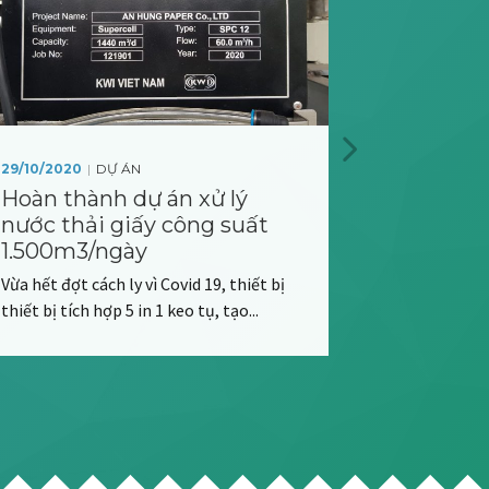
|
16/09/2021
|
29/10/2020
DỰ ÁN
Dự án xử
Hoàn thành dự án xử lý
Kamens
nước thải giấy công suất
60.000m
1.500m3/ngày
Kamenskaya 
Vừa hết đợt cách ly vì Covid 19, thiết bị
carton từ ngu
thiết bị tích hợp 5 in 1 keo tụ, tạo...
nhất nước Ng