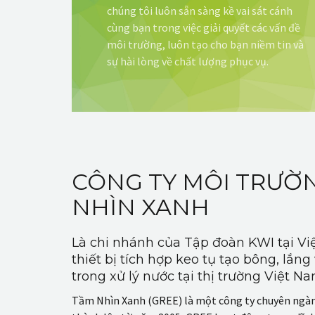
chúng tôi luôn sẵn sàng kề vai sát cánh
cùng bạn trong việc giải quyết các vấn đề
môi trường, luôn tạo cho bạn niềm tin và
sự hài lòng về chất lượng phục vụ.
CÔNG TY MÔI TRƯỜ
NHÌN XANH
Là chi nhánh của Tập đoàn KWI tại V
thiết bị tích hợp keo tụ tạo bông, lắn
trong xử lý nước tại thị trường Việt N
Tầm Nhìn Xanh (GREE) là một công ty chuyên ngàn