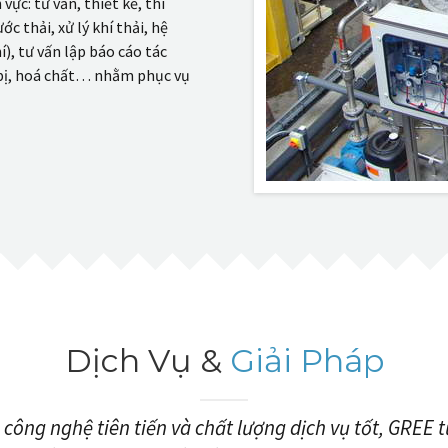
ực: tư vấn, thiết kế, thi
ớc thải, xử lý khí thải, hệ
í), tư vấn lập báo cáo tác
bị, hoá chất… nhằm phục vụ
Dịch Vụ &
Giải Pháp
ông nghệ tiên tiến và chất lượng dịch vụ tốt, GREE tự