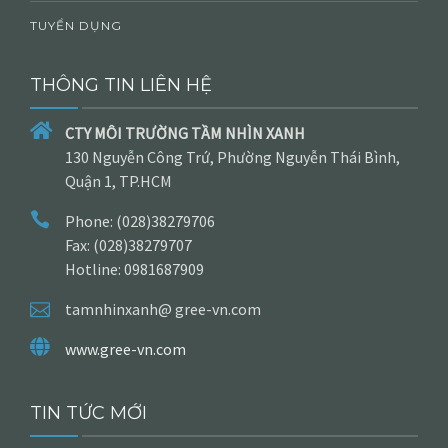
TUYỂN DỤNG
THÔNG TIN LIÊN HỆ
CTY MÔI TRƯỜNG TẦM NHÌN XANH
130 Nguyễn Công Trứ, Phường Nguyễn Thái Bình,
Quận 1, TP.HCM
Phone: (028)38279706
Fax: (028)38279707
Hotline: 0981687909
tamnhinxanh@ gree-vn.com
www.gree-vn.com
TIN TỨC MỚI