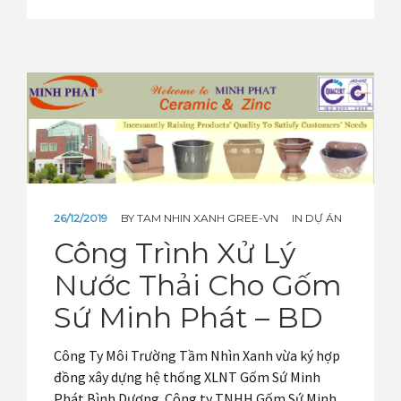
26/12/2019
BY
TAM NHIN XANH GREE-VN
IN
DỰ ÁN
Công Trình Xử Lý
Nước Thải Cho Gốm
Sứ Minh Phát – BD
Công Ty Môi Trường Tầm Nhìn Xanh vừa ký hợp
đồng xây dựng hệ thống XLNT Gốm Sứ Minh
Phát Bình Dương. Công ty TNHH Gốm Sứ Minh