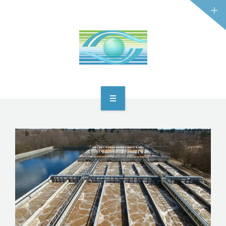
TRANG CHỦ
GIỚI THIỆU
DỊCH VỤ
CÔNG NGHỆ
DỰ ÁN