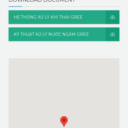
HỆ THỐNG XỬ LÝ KHÍ THẢI GREE
KỸ THUẬT XỬ LÝ NƯỚC NGẦM GREE