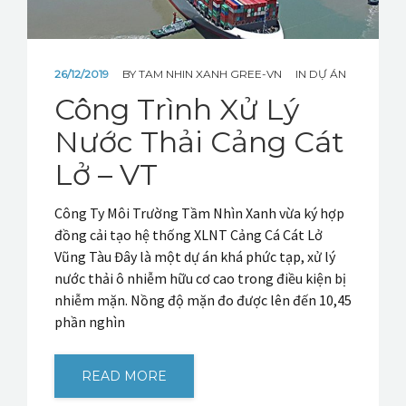
26/12/2019
BY
TAM NHIN XANH GREE-VN
IN
DỰ ÁN
Công Trình Xử Lý
Nước Thải Cảng Cát
Lở – VT
Công Ty Môi Trường Tầm Nhìn Xanh vừa ký hợp
đồng cải tạo hệ thống XLNT Cảng Cá Cát Lở
Vũng Tàu Đây là một dự án khá phức tạp, xử lý
nước thải ô nhiễm hữu cơ cao trong điều kiện bị
nhiễm mặn. Nồng độ mặn đo được lên đến 10,45
phần nghìn
READ MORE