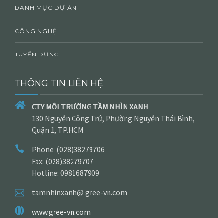
DANH MỤC DỰ ÁN
CÔNG NGHỆ
TUYỂN DỤNG
THÔNG TIN LIÊN HỆ
CTY MÔI TRƯỜNG TẦM NHÌN XANH
130 Nguyễn Công Trứ, Phường Nguyễn Thái Bình,
Quận 1, TP.HCM
Phone: (028)38279706
Fax: (028)38279707
Hotline: 0981687909
tamnhinxanh@ gree-vn.com
www.gree-vn.com