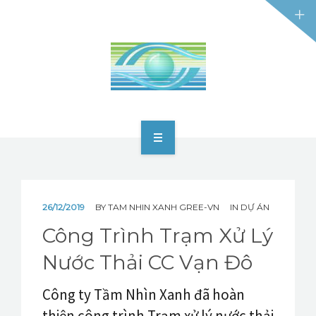
TRANG CHỦ
GIỚI THIỆU
26/12/2019
BY
TAM NHIN XANH GREE-VN
IN
DỰ ÁN
DỊCH VỤ
Công Trình Trạm Xử Lý
Nước Thải CC Vạn Đô
CÔNG NGHỆ
Công ty Tầm Nhìn Xanh đã hoàn
DỰ ÁN
thiện công trình Trạm xử lý nước thải