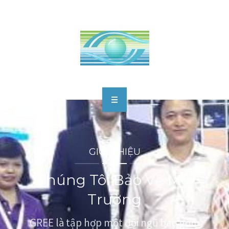
TRANG CHỦ
GIỚI THIỆU
GIỚI THIỆU
DỊCH VỤ
Chúng Tôi Bảo Vệ Môi
CÔNG NGHỆ
Trường
DỰ ÁN
GREE là tập hợp một đội ngũ bao gồm