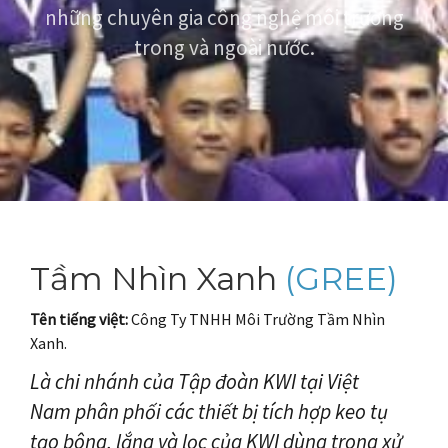
những chuyên gia công nghệ môi trường
SẢN PHẨM
trong và ngoài nước.
KHO TÀI LIỆU
TIN TỨC
Tầm Nhìn Xanh
(GREE)
Tên tiếng việt:
Công Ty TNHH Môi Trường Tầm Nhìn
Xanh.
Là chi nhánh của Tập đoàn KWI tại Việt
Nam phân phối các thiết bị tích hợp keo tụ
tạo bông, lắng và lọc của KWI dùng trong xử