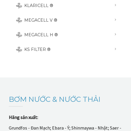
KLARICELL ®
MEGACELL V ®
MEGACELL H ®
KS FILTER ®
BƠM NƯỚC & NƯỚC THẢI
Hãng sản xuất:
Grundfos - Đan Mạch; Ebara - Ý; Shinmaywa - Nhật; Saer -