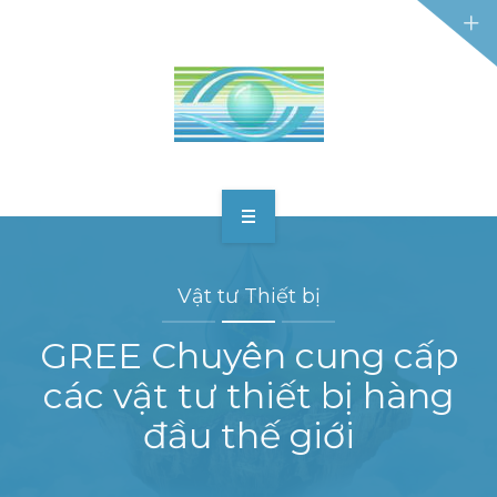
TRANG CHỦ
Vật tư Thiết bị
GIỚI THIỆU
GREE Chuyên cung cấp
DỊCH VỤ
các vật tư thiết bị hàng
CÔNG NGHỆ
đầu thế giới
DỰ ÁN