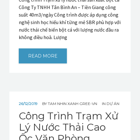
SẢN PHẨM
Công Ty TNHH Tân Bình An – Tiền Giang công
suất 40m3/ngày Công trình được áp dụng công
KHO TÀI LIỆU
nghệ sinh học hiếu khí từng mẻ SBR phù hợp với
nước thải chế biến bột cá với lượng nước đầu ra
TIN TỨC
không điều hoà. Lượng
READ MORE
26/12/2019
BY
TAM NHIN XANH GREE-VN
IN
DỰ ÁN
Công Trình Trạm Xử
Lý Nước Thải Cao
Ốc Văn Phòng