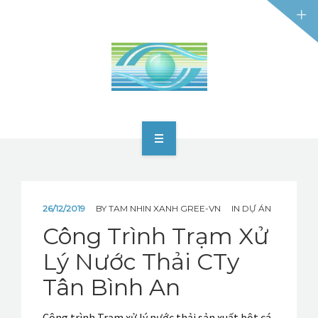
TRANG CHỦ
GIỚI THIỆU
26/12/2019
BY
TAM NHIN XANH GREE-VN
IN
DỰ ÁN
DỊCH VỤ
Công Trình Trạm Xử
Lý Nước Thải CTy
CÔNG NGHỆ
Tân Bình An
DỰ ÁN
Công trình Trạm xử lý nước thải sản xuất bột cá